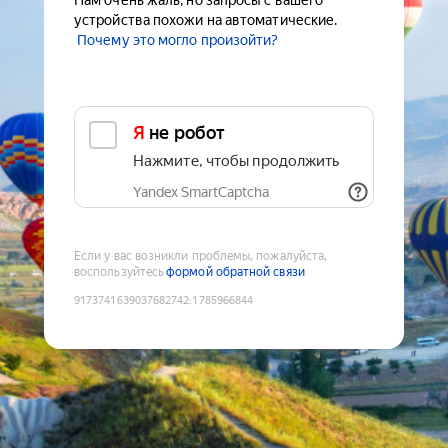
Нам очень жаль, но запросы с вашего
устройства похожи на автоматические.
Почему это могло произойти?
Я не робот
Нажмите, чтобы продолжить
Yandex SmartCaptcha
Если у вас возникли проблемы, пожалуйста,
воспользуйтесь
формой обратной связи
9173741639037682742
:
1785966844