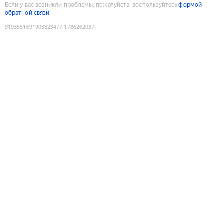
Если у вас возникли проблемы, пожалуйста, воспользуйтесь
формой
обратной связи
9193551691903823477
:
1786262037