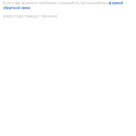
Если у вас возникли проблемы, пожалуйста, воспользуйтесь
формой
обратной связи
9182972345371804352
:
1786104392