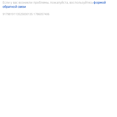
Если у вас возникли проблемы, пожалуйста, воспользуйтесь
формой
обратной связи
9179819113525830135
:
1786057406