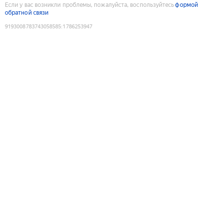
Если у вас возникли проблемы, пожалуйста, воспользуйтесь
формой
обратной связи
9193008783743058585
:
1786253947