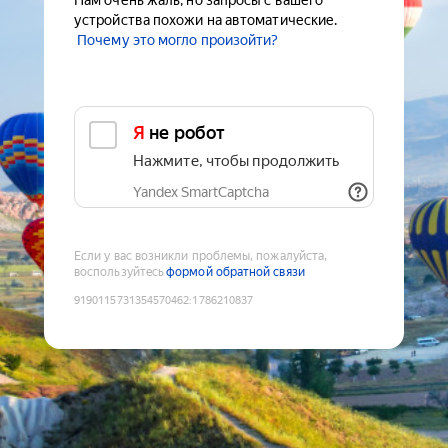
Нам очень жаль, но запросы с вашего
устройства похожи на автоматические.
Почему это могло произойти?
Я не робот
Нажмите, чтобы продолжить
Yandex SmartCaptcha
Если у вас возникли проблемы, пожалуйста,
воспользуйтесь
формой обратной связи
9190115731354570462
:
1786210837