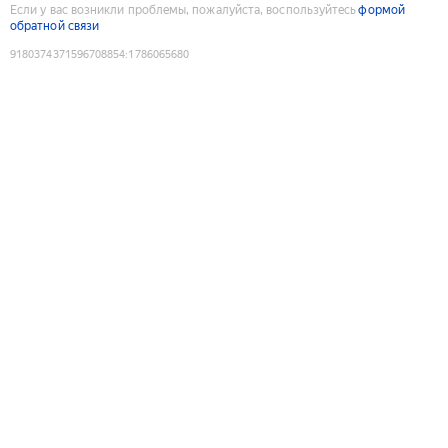
Если у вас возникли проблемы, пожалуйста, воспользуйтесь
формой
обратной связи
9180374371596708854
:
1786065680