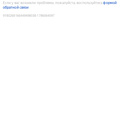
Если у вас возникли проблемы, пожалуйста, воспользуйтесь
формой
обратной связи
9180268166449498038
:
1786064097