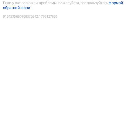
Если у вас возникли проблемы, пожалуйста, воспользуйтесь
формой
обратной связи
9184535660988372642
:
1786127688