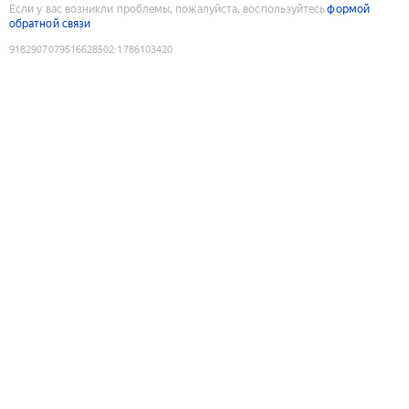
Если у вас возникли проблемы, пожалуйста, воспользуйтесь
формой
обратной связи
9182907079516628502
:
1786103420