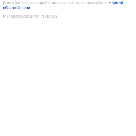
Если у вас возникли проблемы, пожалуйста, воспользуйтесь
формой
обратной связи
9184126386508329440
:
1786121589