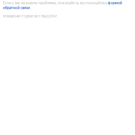
Если у вас возникли проблемы, пожалуйста, воспользуйтесь
формой
обратной связи
9190983461112859138
:
1786223767