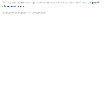
Если у вас возникли проблемы, пожалуйста, воспользуйтесь
формой
обратной связи
9186437729734161132
:
1786156031