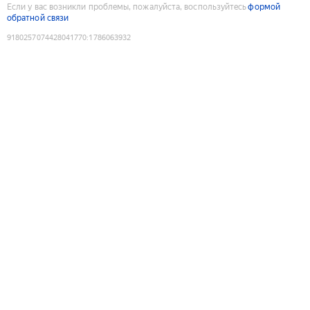
Если у вас возникли проблемы, пожалуйста, воспользуйтесь
формой
обратной связи
9180257074428041770
:
1786063932