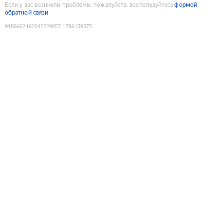
Если у вас возникли проблемы, пожалуйста, воспользуйтесь
формой
обратной связи
9186662162042229057
:
1786159375