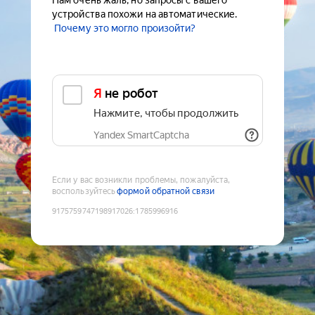
Нам очень жаль, но запросы с вашего
устройства похожи на автоматические.
Почему это могло произойти?
Я не робот
Нажмите, чтобы продолжить
Yandex SmartCaptcha
Если у вас возникли проблемы, пожалуйста,
воспользуйтесь
формой обратной связи
9175759747198917026
:
1785996916